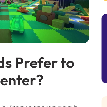
s Prefer to
Center?
gilla a fermentum mauris non venenatis.