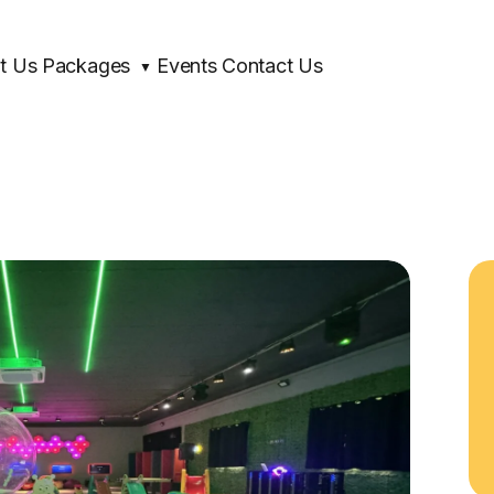
OME
t Us
Packages
Events
Contact Us
OUT US
▼
CKAGES
ENTS
NTACT US