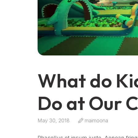
What do Kid
Do at Our 
May 30, 2018
maimoona
Phasellus et ipsum justo. Aenean frin