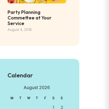
Party Planning
Commettee at Your
Service
August 4, 2018
Calendar
August 2026
M
T
W
T
F
S
S
1
2